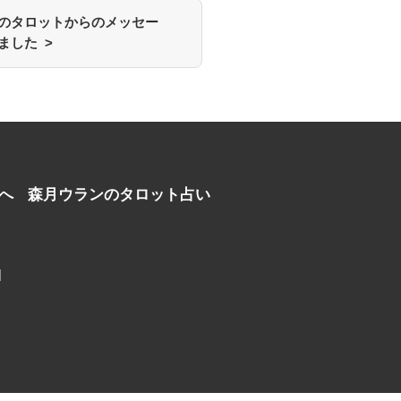
のタロットからのメッセー
ました >
へ
森月ウランのタロット占い