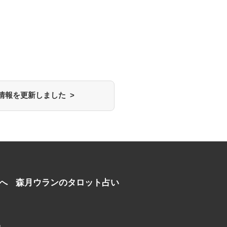
情報を更新しました >
へ
森月ウランのタロット占い