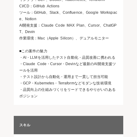
CI/CD：GitHub Actions
ツール：GitHub、Slack、Confluence、Google Workspac
e、Notion
AI開発支援：Claude Code MAX Plan、Cursor、ChatGP
T、Devin
作業環境：Mac（Apple Silicon）、デュアルモニター
■この案件の魅力
・AI・LLMを活用したテスト自動化・品質改善に携われる
・Claude Code・Cursor・Devinなど最新のAI開発支援ツ
ールを活用
・テスト設計から自動化・運用まで一貫して担当可能
・GCP・Kubernetes・Terraformなどモダンな技術環境
・品質向上の仕組みづくりをリードできるやりがいのある
ポジション
スキル