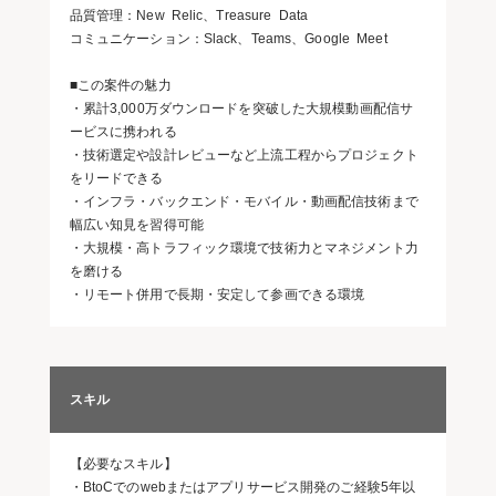
品質管理：New Relic、Treasure Data
コミュニケーション：Slack、Teams、Google Meet
■この案件の魅力
・累計3,000万ダウンロードを突破した大規模動画配信サ
ービスに携われる
・技術選定や設計レビューなど上流工程からプロジェクト
をリードできる
・インフラ・バックエンド・モバイル・動画配信技術まで
幅広い知見を習得可能
・大規模・高トラフィック環境で技術力とマネジメント力
を磨ける
・リモート併用で長期・安定して参画できる環境
スキル
【必要なスキル】
・BtoCでのwebまたはアプリサービス開発のご経験5年以