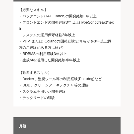
【必要なスキル】
・バックエンド(API、Batch)の開発経験3年以上
・フロントエンドの開発経験3年以上(TypeScript/react/nex
t)
・システムの運用保守経験3年以上
・PHP または Golangの開発経験:どちらかを3年以上(両
方のご経験がある方は歓迎)
・RDBMSの利用経験3年以上
・生成AIを活用した開発経験半年以上
【歓迎するスキル】
・Docker、監視ツール等の利用経験(Datadog)など
・DDD、クリーンアーキテクチャ等の理解
・スクラムを用いた開発経験
・テックリードの経験
月額