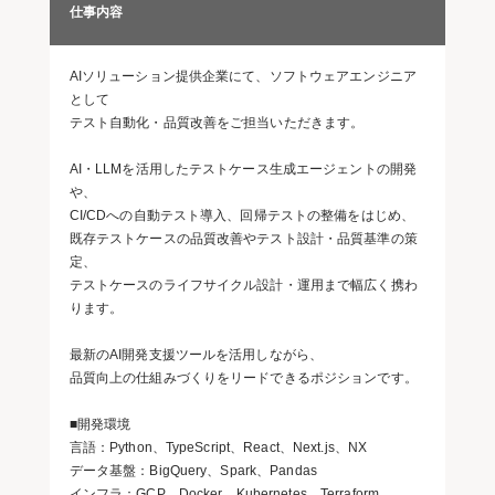
仕事内容
AIソリューション提供企業にて、ソフトウェアエンジニア
として
テスト自動化・品質改善をご担当いただきます。
AI・LLMを活用したテストケース生成エージェントの開発
や、
CI/CDへの自動テスト導入、回帰テストの整備をはじめ、
既存テストケースの品質改善やテスト設計・品質基準の策
定、
テストケースのライフサイクル設計・運用まで幅広く携わ
ります。
最新のAI開発支援ツールを活用しながら、
品質向上の仕組みづくりをリードできるポジションです。
■開発環境
言語：Python、TypeScript、React、Next.js、NX
データ基盤：BigQuery、Spark、Pandas
インフラ：GCP、Docker、Kubernetes、Terraform