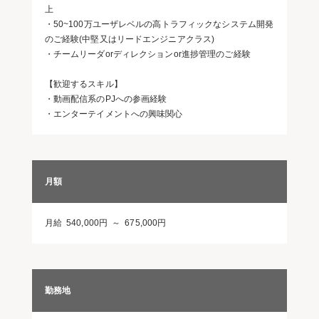
上
・50~100万ユーザレベルの高トラフィックなシステム開発
のご経験(中堅又はリードエンジニアクラス)
・チームリーダorディレクションor進捗管理のご経験
【歓迎するスキル】
・動画配信系のPJへの参画経験
・エンターテイメントへの興味関心
月額
月給 540,000円 ～ 675,000円
勤務地