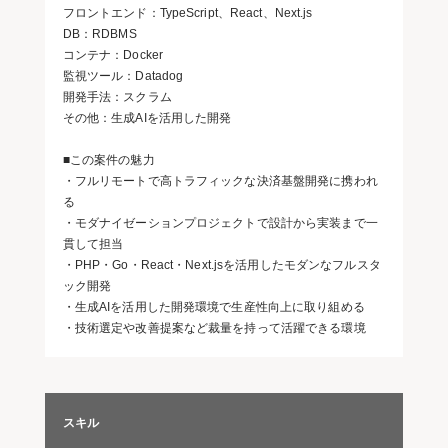
フロントエンド：TypeScript、React、Next.js
DB：RDBMS
コンテナ：Docker
監視ツール：Datadog
開発手法：スクラム
その他：生成AIを活用した開発
■この案件の魅力
・フルリモートで高トラフィックな決済基盤開発に携われ
る
・モダナイゼーションプロジェクトで設計から実装まで一
貫して担当
・PHP・Go・React・Next.jsを活用したモダンなフルスタ
ック開発
・生成AIを活用した開発環境で生産性向上に取り組める
・技術選定や改善提案など裁量を持って活躍できる環境
スキル