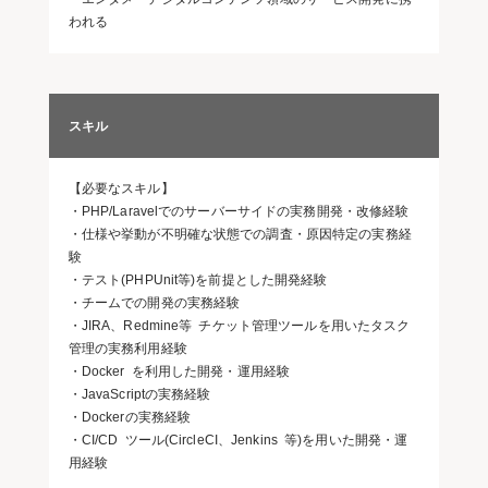
われる
スキル
【必要なスキル】
・PHP/Laravelでのサーバーサイドの実務開発・改修経験
・仕様や挙動が不明確な状態での調査・原因特定の実務経
験
・テスト(PHPUnit等)を前提とした開発経験
・チームでの開発の実務経験
・JIRA、Redmine等 チケット管理ツールを用いたタスク
管理の実務利用経験
・Docker を利用した開発・運用経験
・JavaScriptの実務経験
・Dockerの実務経験
・CI/CD ツール(CircleCI、Jenkins 等)を用いた開発・運
用経験