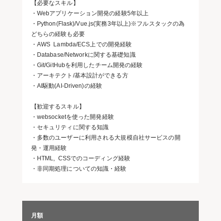
【必要なスキル】
・Webアプリケーション開発の経験5年以上
・Python(Flask)/Vue.js(実務3年以上)※フルスタックの為
どちらの経験も必要
・AWS Lambda/ECS上での開発経験
・Database/Networkに関する基礎知識
・Git/GitHubを利用したチーム開発の経験
・アーキテクト/基本設計ができる方
・AI駆動(AI-Driven)の経験
【歓迎するスキル】
・websocketを使った開発経験
・セキュリティに関する知識
・多数のユーザーに利用される大規模自社サービスの開
発・運用経験
・HTML, CSSでのコーディング経験
・非同期処理についての知識・経験
月額