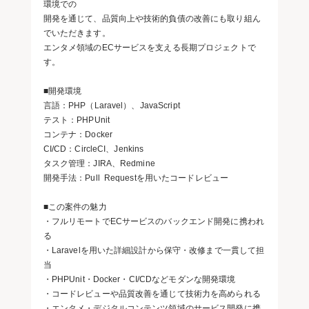
環境での
開発を通じて、品質向上や技術的負債の改善にも取り組ん
でいただきます。
エンタメ領域のECサービスを支える長期プロジェクトで
す。
■開発環境
言語：PHP（Laravel）、JavaScript
テスト：PHPUnit
コンテナ：Docker
CI/CD：CircleCI、Jenkins
タスク管理：JIRA、Redmine
開発手法：Pull Requestを用いたコードレビュー
■この案件の魅力
・フルリモートでECサービスのバックエンド開発に携われ
る
・Laravelを用いた詳細設計から保守・改修まで一貫して担
当
・PHPUnit・Docker・CI/CDなどモダンな開発環境
・コードレビューや品質改善を通じて技術力を高められる
・エンタメ・デジタルコンテンツ領域のサービス開発に携