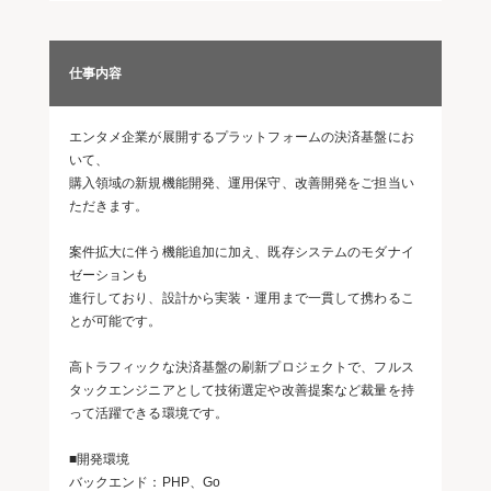
仕事内容
エンタメ企業が展開するプラットフォームの決済基盤にお
いて、
購入領域の新規機能開発、運用保守、改善開発をご担当い
ただきます。
案件拡大に伴う機能追加に加え、既存システムのモダナイ
ゼーションも
進行しており、設計から実装・運用まで一貫して携わるこ
とが可能です。
高トラフィックな決済基盤の刷新プロジェクトで、フルス
タックエンジニアとして技術選定や改善提案など裁量を持
って活躍できる環境です。
■開発環境
バックエンド：PHP、Go