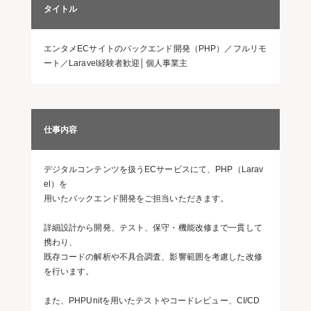
タイトル
エンタメECサイトのバックエンド開発（PHP）／フルリモ
ート／Laravel経験者歓迎│個人事業主
仕事内容
デジタルコンテンツを扱うECサービスにて、PHP（Larav
el）を
用いたバックエンド開発をご担当いただきます。
詳細設計から開発、テスト、保守・機能改修まで一貫して
携わり、
既存コードの解析や不具合調査、影響範囲を考慮した改修
を行います。
また、PHPUnitを用いたテストやコードレビュー、CI/CD