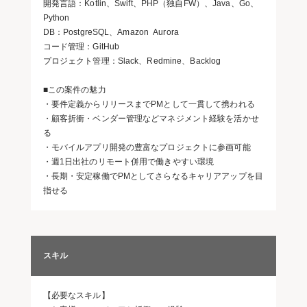
開発言語：Kotlin、Swift、PHP（独自FW）、Java、Go、
Python
DB：PostgreSQL、Amazon Aurora
コード管理：GitHub
プロジェクト管理：Slack、Redmine、Backlog
■この案件の魅力
・要件定義からリリースまでPMとして一貫して携われる
・顧客折衝・ベンダー管理などマネジメント経験を活かせ
る
・モバイルアプリ開発の豊富なプロジェクトに参画可能
・週1日出社のリモート併用で働きやすい環境
・長期・安定稼働でPMとしてさらなるキャリアアップを目
指せる
スキル
【必要なスキル】