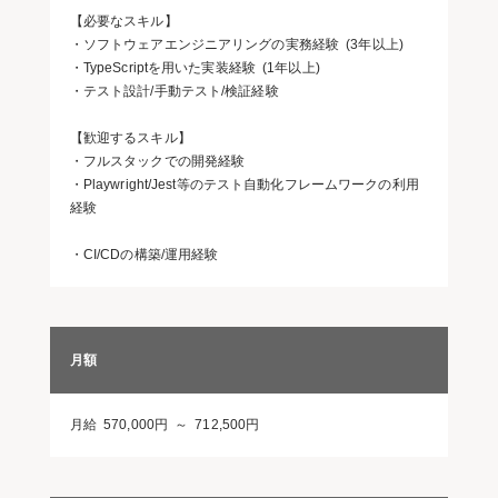
【必要なスキル】
・ソフトウェアエンジニアリングの実務経験 (3年以上)
・TypeScriptを用いた実装経験 (1年以上)
・テスト設計/手動テスト/検証経験
【歓迎するスキル】
・フルスタックでの開発経験
・Playwright/Jest等のテスト自動化フレームワークの利用
経験
・CI/CDの構築/運用経験
月額
月給 570,000円 ～ 712,500円