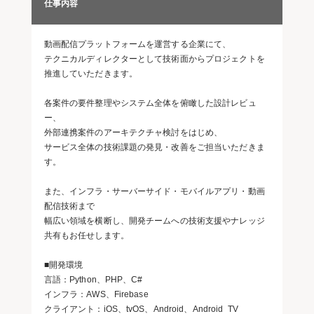
仕事内容
動画配信プラットフォームを運営する企業にて、
テクニカルディレクターとして技術面からプロジェクトを
推進していただきます。
各案件の要件整理やシステム全体を俯瞰した設計レビュ
ー、
外部連携案件のアーキテクチャ検討をはじめ、
サービス全体の技術課題の発見・改善をご担当いただきま
す。
また、インフラ・サーバーサイド・モバイルアプリ・動画
配信技術まで
幅広い領域を横断し、開発チームへの技術支援やナレッジ
共有もお任せします。
■開発環境
言語：Python、PHP、C#
インフラ：AWS、Firebase
クライアント：iOS、tvOS、Android、Android TV