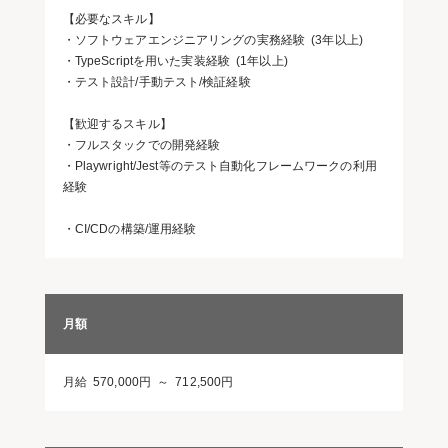
【必要なスキル】
・ソフトウェアエンジニアリングの実務経験 (3年以上)
・TypeScriptを用いた実装経験 (1年以上)
・テスト設計/手動テスト/検証経験
【歓迎するスキル】
・フルスタックでの開発経験
・Playwright/Jest等のテスト自動化フレームワークの利用
経験
・CI/CDの構築/運用経験
月額
月給 570,000円 ～ 712,500円