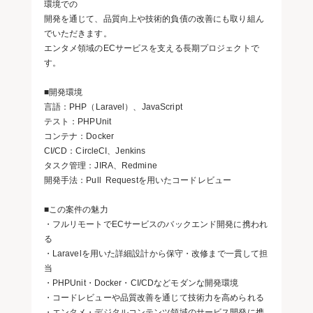
環境での
開発を通じて、品質向上や技術的負債の改善にも取り組ん
でいただきます。
エンタメ領域のECサービスを支える長期プロジェクトで
す。
■開発環境
言語：PHP（Laravel）、JavaScript
テスト：PHPUnit
コンテナ：Docker
CI/CD：CircleCI、Jenkins
タスク管理：JIRA、Redmine
開発手法：Pull Requestを用いたコードレビュー
■この案件の魅力
・フルリモートでECサービスのバックエンド開発に携われ
る
・Laravelを用いた詳細設計から保守・改修まで一貫して担
当
・PHPUnit・Docker・CI/CDなどモダンな開発環境
・コードレビューや品質改善を通じて技術力を高められる
・エンタメ・デジタルコンテンツ領域のサービス開発に携