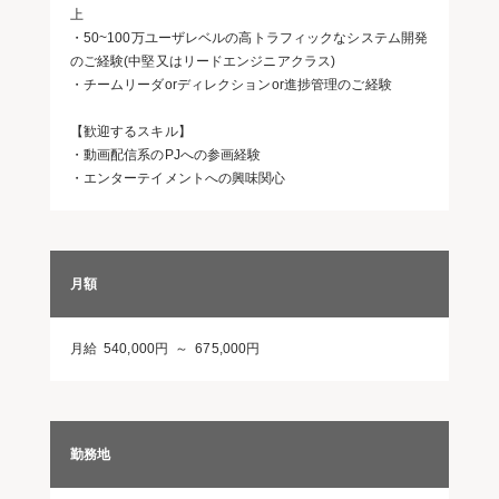
上
・50~100万ユーザレベルの高トラフィックなシステム開発
のご経験(中堅又はリードエンジニアクラス)
・チームリーダorディレクションor進捗管理のご経験
【歓迎するスキル】
・動画配信系のPJへの参画経験
・エンターテイメントへの興味関心
月額
月給 540,000円 ～ 675,000円
勤務地