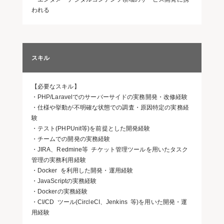
われる
スキル
【必要なスキル】
・PHP/Laravelでのサーバーサイドの実務開発・改修経験
・仕様や挙動が不明確な状態での調査・原因特定の実務経
験
・テスト(PHPUnit等)を前提とした開発経験
・チームでの開発の実務経験
・JIRA、Redmine等 チケット管理ツールを用いたタスク
管理の実務利用経験
・Docker を利用した開発・運用経験
・JavaScriptの実務経験
・Dockerの実務経験
・CI/CD ツール(CircleCI、Jenkins 等)を用いた開発・運
用経験