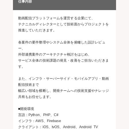
仕事内容
動画配信プラットフォームを運営する企業にて、
テクニカルディレクターとして技術面からプロジェクトを
推進していただきます。
各案件の要件整理やシステム全体を俯瞰した設計レビュ
ー、
外部連携案件のアーキテクチャ検討をはじめ、
サービス全体の技術課題の発見・改善をご担当いただきま
す。
また、インフラ・サーバーサイド・モバイルアプリ・動画
配信技術まで
幅広い領域を横断し、開発チームへの技術支援やナレッジ
共有もお任せします。
■開発環境
言語：Python、PHP、C#
インフラ：AWS、Firebase
クライアント：iOS、tvOS、Android、Android TV