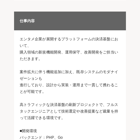
仕事内容
エンタメ企業が展開するプラットフォームの決済基盤にお
いて、
購入領域の新規機能開発、運用保守、改善開発をご担当い
ただきます。
案件拡大に伴う機能追加に加え、既存システムのモダナイ
ゼーションも
進行しており、設計から実装・運用まで一貫して携わるこ
とが可能です。
高トラフィックな決済基盤の刷新プロジェクトで、フルス
タックエンジニアとして技術選定や改善提案など裁量を持
って活躍できる環境です。
■開発環境
バックエンド：PHP、Go