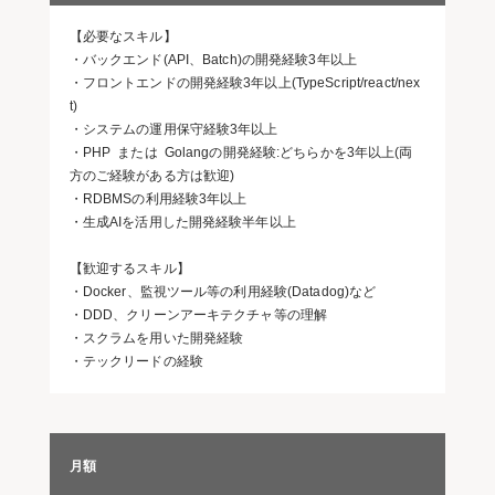
【必要なスキル】
・バックエンド(API、Batch)の開発経験3年以上
・フロントエンドの開発経験3年以上(TypeScript/react/nex
t)
・システムの運用保守経験3年以上
・PHP または Golangの開発経験:どちらかを3年以上(両
方のご経験がある方は歓迎)
・RDBMSの利用経験3年以上
・生成AIを活用した開発経験半年以上
【歓迎するスキル】
・Docker、監視ツール等の利用経験(Datadog)など
・DDD、クリーンアーキテクチャ等の理解
・スクラムを用いた開発経験
・テックリードの経験
月額