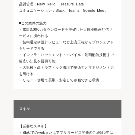
品質管理：New Relic、Treasure Data
コミュニケーション：Slack、Teams、Google Meet
■この案件の魅力
・累計3,000万ダウンロードを突破した大規模動画配信サ
ービスに携われる
・技術選定や設計レビューなど上流工程からプロジェクト
をリードできる
・インフラ・バックエンド・モバイル・動画配信技術まで
幅広い知見を習得可能
・大規模・高トラフィック環境で技術力とマネジメント力
を磨ける
・リモート併用で長期・安定して参画できる環境
スキル
【必要なスキル】
・BtoCでのwebまたはアプリサービス開発のご経験5年以