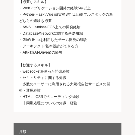
【必要なスキル】
・Webアプリケーション開発の経験5年以上
・Python(Flask)/Vue.js(実務3年以上)※フルスタックの為
どちらの経験も必要
・AWS Lambda/ECS上での開発経験
・Database/Networkに関する基礎知識
・Git/GitHubを利用したチーム開発の経験
・アーキテクト/基本設計ができる方
・AI駆動(AI-Driven)の経験
【歓迎するスキル】
・websocketを使った開発経験
・セキュリティに関する知識
・多数のユーザーに利用される大規模自社サービスの開
発・運用経験
・HTML, CSSでのコーディング経験
・非同期処理についての知識・経験
月額