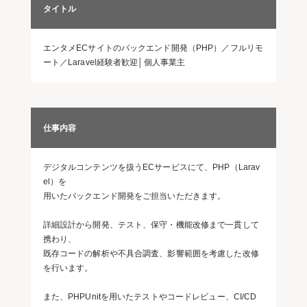
タイトル
エンタメECサイトのバックエンド開発（PHP）／フルリモ
ート／Laravel経験者歓迎│個人事業主
仕事内容
デジタルコンテンツを扱うECサービスにて、PHP（Larav
el）を
用いたバックエンド開発をご担当いただきます。
詳細設計から開発、テスト、保守・機能改修まで一貫して
携わり、
既存コードの解析や不具合調査、影響範囲を考慮した改修
を行います。
また、PHPUnitを用いたテストやコードレビュー、CI/CD