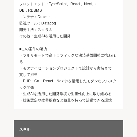
フロントエンド：TypeScript、React、Next.js
DB：RDBMS
コンテナ：Docker
監視ツール：Datadog
開発手法：スクラム
その他：生成AIを活用した開発
■この案件の魅力
・フルリモートで高トラフィックな決済基盤開発に携われ
る
・モダナイゼーションプロジェクトで設計から実装まで一
貫して担当
・PHP・Go・React・Next.jsを活用したモダンなフルスタ
ック開発
・生成AIを活用した開発環境で生産性向上に取り組める
・技術選定や改善提案など裁量を持って活躍できる環境
スキル