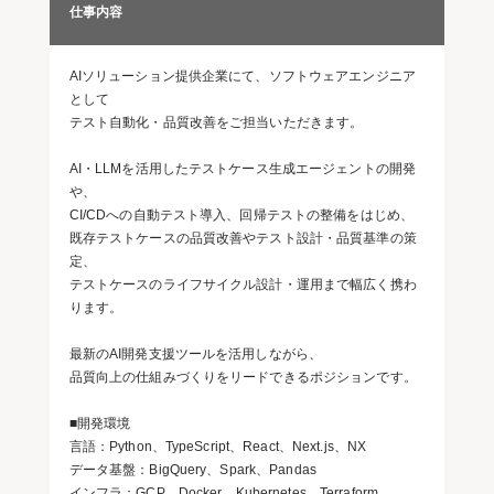
仕事内容
AIソリューション提供企業にて、ソフトウェアエンジニア
として
テスト自動化・品質改善をご担当いただきます。
AI・LLMを活用したテストケース生成エージェントの開発
や、
CI/CDへの自動テスト導入、回帰テストの整備をはじめ、
既存テストケースの品質改善やテスト設計・品質基準の策
定、
テストケースのライフサイクル設計・運用まで幅広く携わ
ります。
最新のAI開発支援ツールを活用しながら、
品質向上の仕組みづくりをリードできるポジションです。
■開発環境
言語：Python、TypeScript、React、Next.js、NX
データ基盤：BigQuery、Spark、Pandas
インフラ：GCP、Docker、Kubernetes、Terraform