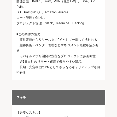
開発言語：Kotlin、Swift、PHP（独自FW）、Java、Go、
Python
DB：PostgreSQL、Amazon Aurora
コード管理：GitHub
プロジェクト管理：Slack、Redmine、Backlog
■この案件の魅力
・要件定義からリリースまでPMとして一貫して携われる
・顧客折衝・ベンダー管理などマネジメント経験を活かせ
る
・モバイルアプリ開発の豊富なプロジェクトに参画可能
・週1日出社のリモート併用で働きやすい環境
・長期・安定稼働でPMとしてさらなるキャリアアップを目
指せる
スキル
【必要なスキル】