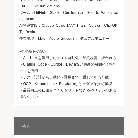
CI/CD：GitHub Actions
ツール：GitHub、Slack、Confluence、Google Workspac
e、Notion
AI開発支援：Claude Code MAX Plan、Cursor、ChatGP
T、Devin
作業環境：Mac（Apple Silicon）、デュアルモニター
■この案件の魅力
・AI・LLMを活用したテスト自動化・品質改善に携われる
・Claude Code・Cursor・Devinなど最新のAI開発支援ツ
ールを活用
・テスト設計から自動化・運用まで一貫して担当可能
・GCP・Kubernetes・Terraformなどモダンな技術環境
・品質向上の仕組みづくりをリードできるやりがいのある
ポジション
スキル