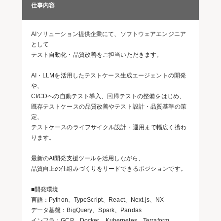
仕事内容
AIソリューション提供企業にて、ソフトウェアエンジニア
として
テスト自動化・品質改善をご担当いただきます。
AI・LLMを活用したテストケース生成エージェントの開発
や、
CI/CDへの自動テスト導入、回帰テストの整備をはじめ、
既存テストケースの品質改善やテスト設計・品質基準の策
定、
テストケースのライフサイクル設計・運用まで幅広く携わ
ります。
最新のAI開発支援ツールを活用しながら、
品質向上の仕組みづくりをリードできるポジションです。
■開発環境
言語：Python、TypeScript、React、Next.js、NX
データ基盤：BigQuery、Spark、Pandas
インフラ：GCP、Docker、Kubernetes、Terraform