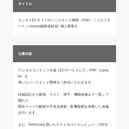
タイトル
エンタメECサイトのバックエンド開発（PHP）／フルリモ
ート／Laravel経験者歓迎│個人事業主
仕事内容
デジタルコンテンツを扱うECサービスにて、PHP（Larav
el）を
用いたバックエンド開発をご担当いただきます。
詳細設計から開発、テスト、保守・機能改修まで一貫して
携わり、
既存コードの解析や不具合調査、影響範囲を考慮した改修
を行います。
また、PHPUnitを用いたテストやコードレビュー、CI/CD