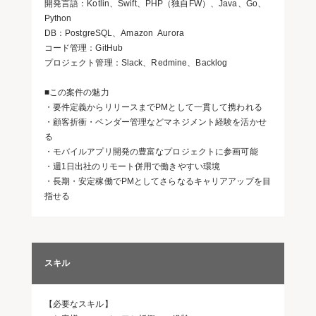
開発言語：Kotlin、Swift、PHP（独自FW）、Java、Go、
Python
DB：PostgreSQL、Amazon Aurora
コード管理：GitHub
プロジェクト管理：Slack、Redmine、Backlog
■この案件の魅力
・要件定義からリリースまでPMとして一貫して携われる
・顧客折衝・ベンダー管理などマネジメント経験を活かせ
る
・モバイルアプリ開発の豊富なプロジェクトに参画可能
・週1日出社のリモート併用で働きやすい環境
・長期・安定稼働でPMとしてさらなるキャリアアップを目
指せる
スキル
【必要なスキル】