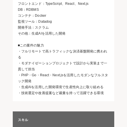
フロントエンド：TypeScript、React、Next.js
DB：RDBMS
コンテナ：Docker
監視ツール：Datadog
開発手法：スクラム
その他：生成AIを活用した開発
■この案件の魅力
・フルリモートで高トラフィックな決済基盤開発に携われ
る
・モダナイゼーションプロジェクトで設計から実装まで一
貫して担当
・PHP・Go・React・Next.jsを活用したモダンなフルスタ
ック開発
・生成AIを活用した開発環境で生産性向上に取り組める
・技術選定や改善提案など裁量を持って活躍できる環境
スキル