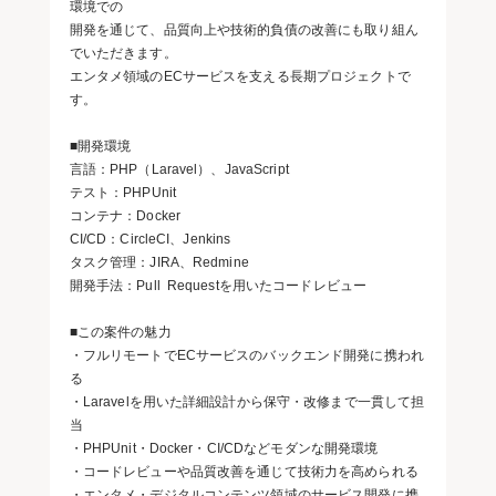
環境での
開発を通じて、品質向上や技術的負債の改善にも取り組ん
でいただきます。
エンタメ領域のECサービスを支える長期プロジェクトで
す。
■開発環境
言語：PHP（Laravel）、JavaScript
テスト：PHPUnit
コンテナ：Docker
CI/CD：CircleCI、Jenkins
タスク管理：JIRA、Redmine
開発手法：Pull Requestを用いたコードレビュー
■この案件の魅力
・フルリモートでECサービスのバックエンド開発に携われ
る
・Laravelを用いた詳細設計から保守・改修まで一貫して担
当
・PHPUnit・Docker・CI/CDなどモダンな開発環境
・コードレビューや品質改善を通じて技術力を高められる
・エンタメ・デジタルコンテンツ領域のサービス開発に携