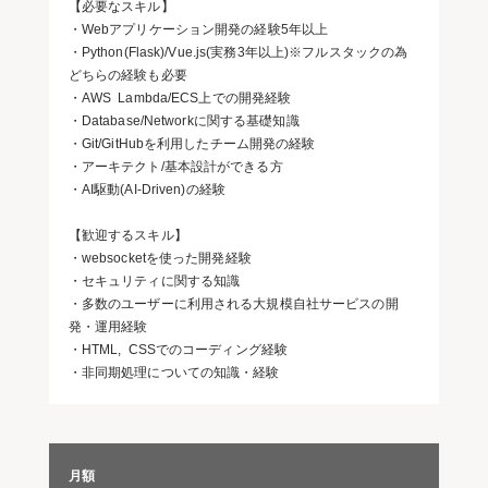
【必要なスキル】
・Webアプリケーション開発の経験5年以上
・Python(Flask)/Vue.js(実務3年以上)※フルスタックの為
どちらの経験も必要
・AWS Lambda/ECS上での開発経験
・Database/Networkに関する基礎知識
・Git/GitHubを利用したチーム開発の経験
・アーキテクト/基本設計ができる方
・AI駆動(AI-Driven)の経験
【歓迎するスキル】
・websocketを使った開発経験
・セキュリティに関する知識
・多数のユーザーに利用される大規模自社サービスの開
発・運用経験
・HTML, CSSでのコーディング経験
・非同期処理についての知識・経験
月額