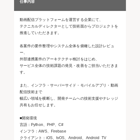
仕事内容
動画配信プラットフォームを運営する企業にて、
テクニカルディレクターとして技術面からプロジェクトを
推進していただきます。
各案件の要件整理やシステム全体を俯瞰した設計レビュ
ー、
外部連携案件のアーキテクチャ検討をはじめ、
サービス全体の技術課題の発見・改善をご担当いただきま
す。
また、インフラ・サーバーサイド・モバイルアプリ・動画
配信技術まで
幅広い領域を横断し、開発チームへの技術支援やナレッジ
共有もお任せします。
■開発環境
言語：Python、PHP、C#
インフラ：AWS、Firebase
クライアント：iOS、tvOS、Android、Android TV