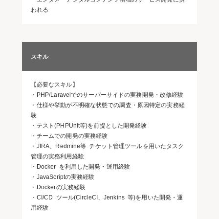
われる
スキル
【必要なスキル】
・PHP/Laravelでのサーバーサイドの実務開発・改修経験
・仕様や挙動が不明確な状態での調査・原因特定の実務経
験
・テスト(PHPUnit等)を前提とした開発経験
・チームでの開発の実務経験
・JIRA、Redmine等 チケット管理ツールを用いたタスク
管理の実務利用経験
・Docker を利用した開発・運用経験
・JavaScriptの実務経験
・Dockerの実務経験
・CI/CD ツール(CircleCI、Jenkins 等)を用いた開発・運
用経験