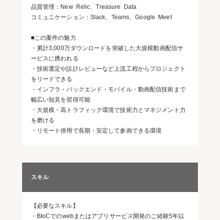
品質管理：New Relic、Treasure Data
コミュニケーション：Slack、Teams、Google Meet
■この案件の魅力
・累計3,000万ダウンロードを突破した大規模動画配信サ
ービスに携われる
・技術選定や設計レビューなど上流工程からプロジェクト
をリードできる
・インフラ・バックエンド・モバイル・動画配信技術まで
幅広い知見を習得可能
・大規模・高トラフィック環境で技術力とマネジメント力
を磨ける
・リモート併用で長期・安定して参画できる環境
スキル
【必要なスキル】
・BtoCでのwebまたはアプリサービス開発のご経験5年以