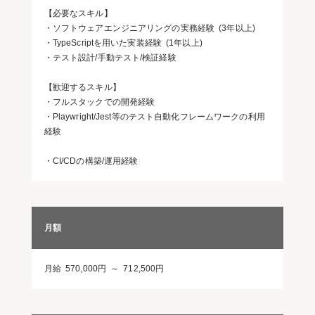
【必要なスキル】
・ソフトウェアエンジニアリングの実務経験 (3年以上)
・TypeScriptを用いた実装経験 (1年以上)
・テスト設計/手動テスト/検証経験
【歓迎するスキル】
・フルスタックでの開発経験
・Playwright/Jest等のテスト自動化フレームワークの利用
経験
・CI/CDの構築/運用経験
月額
月給 570,000円 ～ 712,500円