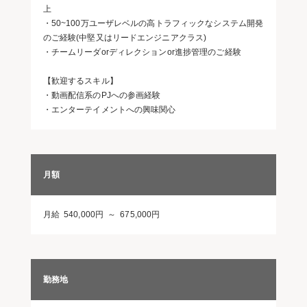
上
・50~100万ユーザレベルの高トラフィックなシステム開発
のご経験(中堅又はリードエンジニアクラス)
・チームリーダorディレクションor進捗管理のご経験
【歓迎するスキル】
・動画配信系のPJへの参画経験
・エンターテイメントへの興味関心
月額
月給 540,000円 ～ 675,000円
勤務地