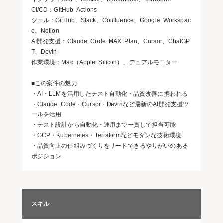
CI/CD：GitHub Actions
ツール：GitHub、Slack、Confluence、Google Workspac
e、Notion
AI開発支援：Claude Code MAX Plan、Cursor、ChatGP
T、Devin
作業環境：Mac（Apple Silicon）、デュアルモニター
■この案件の魅力
・AI・LLMを活用したテスト自動化・品質改善に携われる
・Claude Code・Cursor・Devinなど最新のAI開発支援ツ
ールを活用
・テスト設計から自動化・運用まで一貫して担当可能
・GCP・Kubernetes・Terraformなどモダンな技術環境
・品質向上の仕組みづくりをリードできるやりがいのある
ポジション
スキル