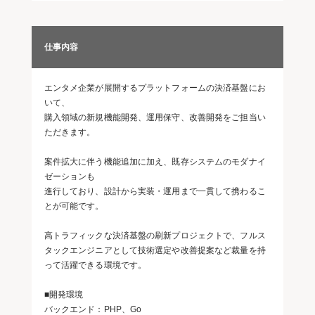
仕事内容
エンタメ企業が展開するプラットフォームの決済基盤にお
いて、
購入領域の新規機能開発、運用保守、改善開発をご担当い
ただきます。
案件拡大に伴う機能追加に加え、既存システムのモダナイ
ゼーションも
進行しており、設計から実装・運用まで一貫して携わるこ
とが可能です。
高トラフィックな決済基盤の刷新プロジェクトで、フルス
タックエンジニアとして技術選定や改善提案など裁量を持
って活躍できる環境です。
■開発環境
バックエンド：PHP、Go