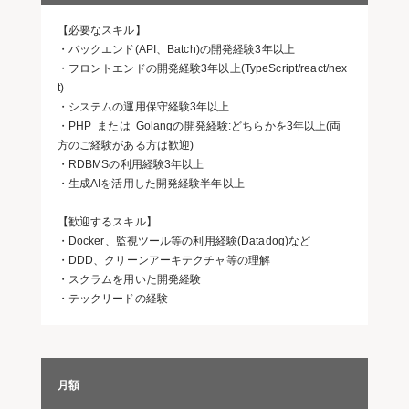
【必要なスキル】
・バックエンド(API、Batch)の開発経験3年以上
・フロントエンドの開発経験3年以上(TypeScript/react/nex
t)
・システムの運用保守経験3年以上
・PHP または Golangの開発経験:どちらかを3年以上(両
方のご経験がある方は歓迎)
・RDBMSの利用経験3年以上
・生成AIを活用した開発経験半年以上
【歓迎するスキル】
・Docker、監視ツール等の利用経験(Datadog)など
・DDD、クリーンアーキテクチャ等の理解
・スクラムを用いた開発経験
・テックリードの経験
月額