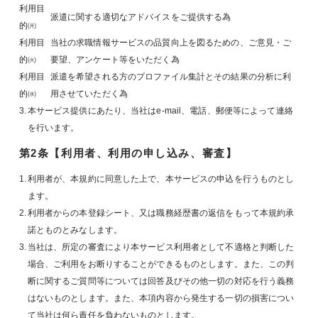
利用目
派遣に関する適切なアドバイスをご提供する為
的㈪
利用目
当社の求職情報サービスの品質向上を図るための、ご意見・ご
的㈫
要望、アンケート等をいただく為
利用目
派遣を希望される方のプロファイル集計とその結果の分析に利
的㈬
用させていただく為
3.
本サービス提供にあたり、当社はe-mail、電話、郵便等によって連絡
を行います。
第2条【利用者、利用の申し込み、審査】
1.
利用者が、本規約に同意した上で、本サービスの申込を行うものとし
ます。
2.
利用者からの本登録シート、又は職務経歴書の返信をもって本規約承
諾とものとみなします。
3.
当社は、所定の審査により本サービス利用者として不適格と判断した
場合、ご利用をお断りすることができるものとします。また、この判
断に関するご質問等については回答及びその他一切の対応を行う義務
はないものとします。また、本項内容から発生する一切の損害につい
て当社は何ら責任を負わないものとします。