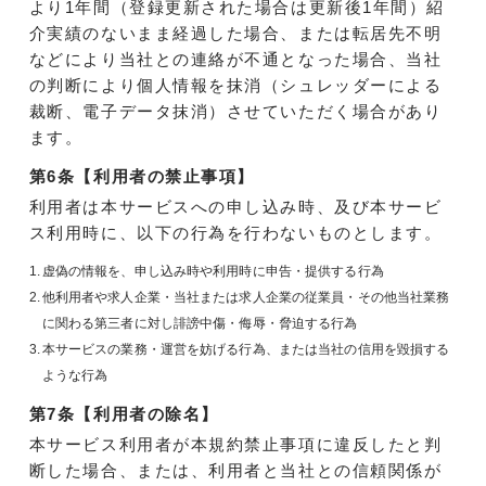
より1年間（登録更新された場合は更新後1年間）紹
介実績のないまま経過した場合、または転居先不明
などにより当社との連絡が不通となった場合、当社
の判断により個人情報を抹消（シュレッダーによる
裁断、電子データ抹消）させていただく場合があり
ます。
第6条【利用者の禁止事項】
利用者は本サービスへの申し込み時、及び本サービ
ス利用時に、以下の行為を行わないものとします。
1.
虚偽の情報を、申し込み時や利用時に申告・提供する行為
2.
他利用者や求人企業・当社または求人企業の従業員・その他当社業務
に関わる第三者に対し誹謗中傷・侮辱・脅迫する行為
3.
本サービスの業務・運営を妨げる行為、または当社の信用を毀損する
ような行為
第7条【利用者の除名】
本サービス利用者が本規約禁止事項に違反したと判
断した場合、または、利用者と当社との信頼関係が