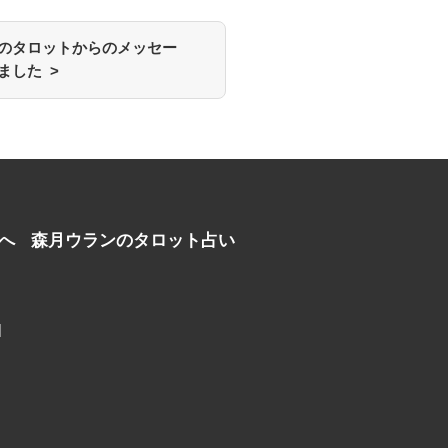
のタロットからのメッセー
ました >
へ
森月ウランのタロット占い