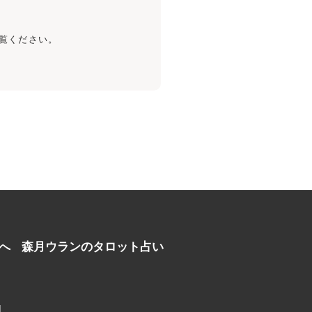
覧ください。
へ
森月ウランのタロット占い