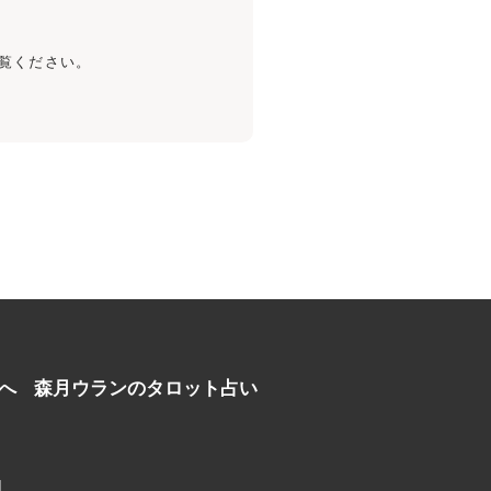
覧ください。
へ
森月ウランのタロット占い