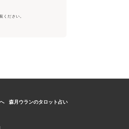
覧ください。
へ
森月ウランのタロット占い