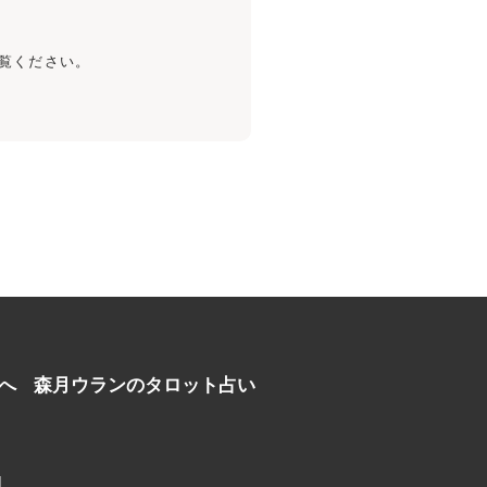
覧ください。
へ
森月ウランのタロット占い