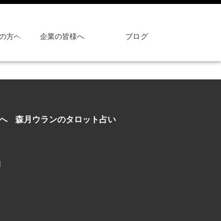
の方へ
企業の皆様へ
ブログ
へ
森月ウランのタロット占い