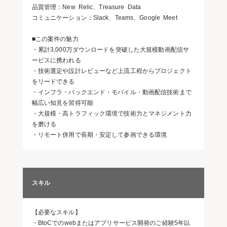
品質管理：New Relic、Treasure Data
コミュニケーション：Slack、Teams、Google Meet
■この案件の魅力
・累計3,000万ダウンロードを突破した大規模動画配信サ
ービスに携われる
・技術選定や設計レビューなど上流工程からプロジェクト
をリードできる
・インフラ・バックエンド・モバイル・動画配信技術まで
幅広い知見を習得可能
・大規模・高トラフィック環境で技術力とマネジメント力
を磨ける
・リモート併用で長期・安定して参画できる環境
スキル
【必要なスキル】
・BtoCでのwebまたはアプリサービス開発のご経験5年以