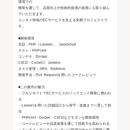
環境での
開発を通じて、品質向上や技術的負債の改善にも取り組ん
でいただきます。
エンタメ領域のECサービスを支える長期プロジェクトで
す。
■開発環境
言語：PHP（Laravel）、JavaScript
テスト：PHPUnit
コンテナ：Docker
CI/CD：CircleCI、Jenkins
タスク管理：JIRA、Redmine
開発手法：Pull Requestを用いたコードレビュー
■この案件の魅力
・フルリモートでECサービスのバックエンド開発に携われ
る
・Laravelを用いた詳細設計から保守・改修まで一貫して担
当
・PHPUnit・Docker・CI/CDなどモダンな開発環境
・コードレビューや品質改善を通じて技術力を高められる
・エンタメ・デジタルコンテンツ領域のサービス開発に携