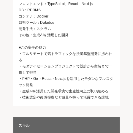
フロントエンド：TypeScript、React、Next.js
DB：RDBMS
コンテナ：Docker
監視ツール：Datadog
開発手法：スクラム
その他：生成AIを活用した開発
■この案件の魅力
・フルリモートで高トラフィックな決済基盤開発に携われ
る
・モダナイゼーションプロジェクトで設計から実装まで一
貫して担当
・PHP・Go・React・Next.jsを活用したモダンなフルスタ
ック開発
・生成AIを活用した開発環境で生産性向上に取り組める
・技術選定や改善提案など裁量を持って活躍できる環境
スキル