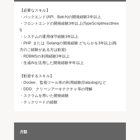
【必要なスキル】
・バックエンド(API、Batch)の開発経験3年以上
・フロントエンドの開発経験3年以上(TypeScript/react/nex
t)
・システムの運用保守経験3年以上
・PHP または Golangの開発経験:どちらかを3年以上(両
方のご経験がある方は歓迎)
・RDBMSの利用経験3年以上
・生成AIを活用した開発経験半年以上
【歓迎するスキル】
・Docker、監視ツール等の利用経験(Datadog)など
・DDD、クリーンアーキテクチャ等の理解
・スクラムを用いた開発経験
・テックリードの経験
月額