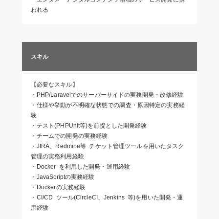
われる
スキル
【必要なスキル】
・PHP/Laravelでのサーバーサイドの実務開発・改修経験
・仕様や挙動が不明確な状態での調査・原因特定の実務経
験
・テスト(PHPUnit等)を前提とした開発経験
・チームでの開発の実務経験
・JIRA、Redmine等 チケット管理ツールを用いたタスク
管理の実務利用経験
・Docker を利用した開発・運用経験
・JavaScriptの実務経験
・Dockerの実務経験
・CI/CD ツール(CircleCI、Jenkins 等)を用いた開発・運
用経験