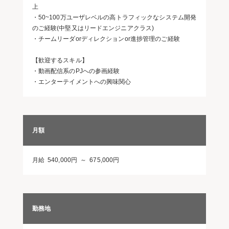
上
・50~100万ユーザレベルの高トラフィックなシステム開発
のご経験(中堅又はリードエンジニアクラス)
・チームリーダorディレクションor進捗管理のご経験
【歓迎するスキル】
・動画配信系のPJへの参画経験
・エンターテイメントへの興味関心
月額
月給 540,000円 ～ 675,000円
勤務地