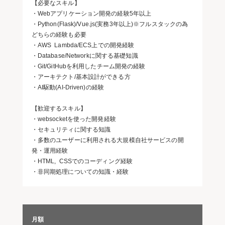
【必要なスキル】
・Webアプリケーション開発の経験5年以上
・Python(Flask)/Vue.js(実務3年以上)※フルスタックの為
どちらの経験も必要
・AWS Lambda/ECS上での開発経験
・Database/Networkに関する基礎知識
・Git/GitHubを利用したチーム開発の経験
・アーキテクト/基本設計ができる方
・AI駆動(AI-Driven)の経験
【歓迎するスキル】
・websocketを使った開発経験
・セキュリティに関する知識
・多数のユーザーに利用される大規模自社サービスの開
発・運用経験
・HTML, CSSでのコーディング経験
・非同期処理についての知識・経験
月額