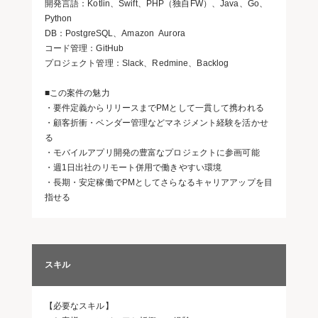
開発言語：Kotlin、Swift、PHP（独自FW）、Java、Go、
Python
DB：PostgreSQL、Amazon Aurora
コード管理：GitHub
プロジェクト管理：Slack、Redmine、Backlog
■この案件の魅力
・要件定義からリリースまでPMとして一貫して携われる
・顧客折衝・ベンダー管理などマネジメント経験を活かせ
る
・モバイルアプリ開発の豊富なプロジェクトに参画可能
・週1日出社のリモート併用で働きやすい環境
・長期・安定稼働でPMとしてさらなるキャリアアップを目
指せる
スキル
【必要なスキル】