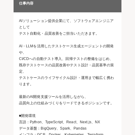
仕事内容
AIソリューション提供企業にて、ソフトウェアエンジニア
として
テスト自動化・品質改善をご担当いただきます。
AI・LLMを活用したテストケース生成エージェントの開発
や、
CI/CDへの自動テスト導入、回帰テストの整備をはじめ、
既存テストケースの品質改善やテスト設計・品質基準の策
定、
テストケースのライフサイクル設計・運用まで幅広く携わ
ります。
最新のAI開発支援ツールを活用しながら、
品質向上の仕組みづくりをリードできるポジションです。
■開発環境
言語：Python、TypeScript、React、Next.js、NX
データ基盤：BigQuery、Spark、Pandas
インフラ：GCP、Docker、Kubernetes、Terraform