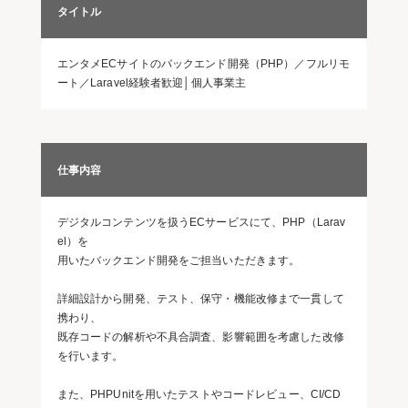
タイトル
エンタメECサイトのバックエンド開発（PHP）／フルリモ
ート／Laravel経験者歓迎│個人事業主
仕事内容
デジタルコンテンツを扱うECサービスにて、PHP（Larav
el）を
用いたバックエンド開発をご担当いただきます。
詳細設計から開発、テスト、保守・機能改修まで一貫して
携わり、
既存コードの解析や不具合調査、影響範囲を考慮した改修
を行います。
また、PHPUnitを用いたテストやコードレビュー、CI/CD