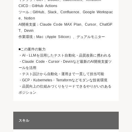
CI/CD：GitHub Actions
ツール：GitHub、Slack、Confluence、Google Workspac
e、Notion
AI開発支援：Claude Code MAX Plan、Cursor、ChatGP
T、Devin
作業環境：Mac（Apple Silicon）、デュアルモニター
■この案件の魅力
・AI・LLMを活用したテスト自動化・品質改善に携われる
・Claude Code・Cursor・Devinなど最新のAI開発支援ツ
ールを活用
・テスト設計から自動化・運用まで一貫して担当可能
・GCP・Kubernetes・Terraformなどモダンな技術環境
・品質向上の仕組みづくりをリードできるやりがいのある
ポジション
スキル