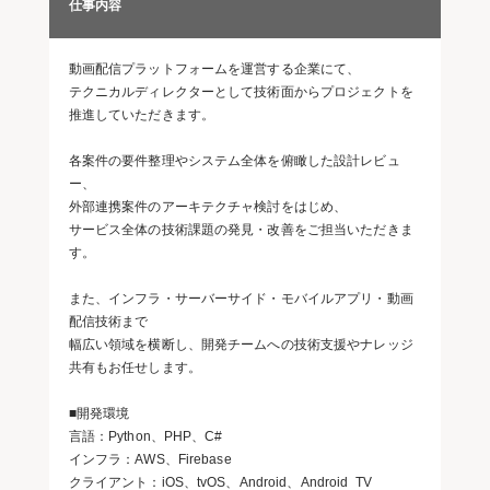
仕事内容
動画配信プラットフォームを運営する企業にて、
テクニカルディレクターとして技術面からプロジェクトを
推進していただきます。
各案件の要件整理やシステム全体を俯瞰した設計レビュ
ー、
外部連携案件のアーキテクチャ検討をはじめ、
サービス全体の技術課題の発見・改善をご担当いただきま
す。
また、インフラ・サーバーサイド・モバイルアプリ・動画
配信技術まで
幅広い領域を横断し、開発チームへの技術支援やナレッジ
共有もお任せします。
■開発環境
言語：Python、PHP、C#
インフラ：AWS、Firebase
クライアント：iOS、tvOS、Android、Android TV