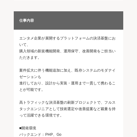
仕事内容
エンタメ企業が展開するプラットフォームの決済基盤にお
いて、
購入領域の新規機能開発、運用保守、改善開発をご担当い
ただきます。
案件拡大に伴う機能追加に加え、既存システムのモダナイ
ゼーションも
進行しており、設計から実装・運用まで一貫して携わるこ
とが可能です。
高トラフィックな決済基盤の刷新プロジェクトで、フルス
タックエンジニアとして技術選定や改善提案など裁量を持
って活躍できる環境です。
■開発環境
バックエンド：PHP、Go