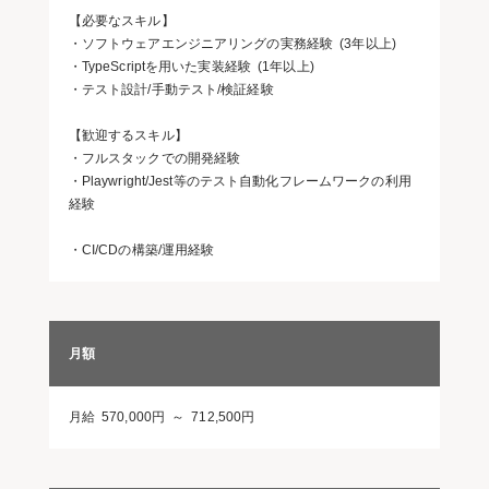
【必要なスキル】
・ソフトウェアエンジニアリングの実務経験 (3年以上)
・TypeScriptを用いた実装経験 (1年以上)
・テスト設計/手動テスト/検証経験
【歓迎するスキル】
・フルスタックでの開発経験
・Playwright/Jest等のテスト自動化フレームワークの利用
経験
・CI/CDの構築/運用経験
月額
月給 570,000円 ～ 712,500円