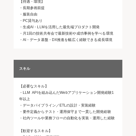
【待遇・環境】
・長期参画前提
・服装自由
・PC貸与あり
・生成AI・LLMを活用した最先端プロダクト開発
・月1回の技術共有会で最新技術や成功事例を学べる環境
・AI・データ基盤・DX推進を幅広く経験できる成長環境
スキル
【必要なスキル】
・LLM APIを組み込んだWebアプリケーション開発経験1
年以上
・データパイプライン／ETLの設計・実装経験
・要件定義からテスト・運用保守まで一貫した開発経験
・社内ツールや業務フローの自動化を実装・運用した経験
【歓迎するスキル】