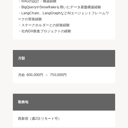
・RAGの設計・構築経験
・BigQueryやSnowflakeを用いたデータ基盤構築経験
・LangChain、LangGraphなどAIエージェントフレームワ
ークの実装経験
・ステークホルダーとの折衝経験
・社内DX推進プロジェクトの経験
月額
月給 600,000円 ～ 750,000円
勤務地
西新宿（週2日リモート可）