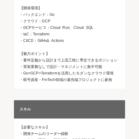
【開発環境】
・バックエンド：Go
・クラウド：GCP
・GCPサービス：Cloud Run、Cloud SQL
・IaC：Terraform
・CI/CD：GitHub Actions
【魅力ポイント】
・要件定義から設計まで上流工程に専念できるポジション
・実装業務なしで設計・マネジメントに集中可能
・Go×GCP×Terraformを活用したモダンなクラウド環境
・暗号資産・FinTech領域の最先端プロジェクトに参画
スキル
【必要なスキル】
・開発チームのリーダー経験