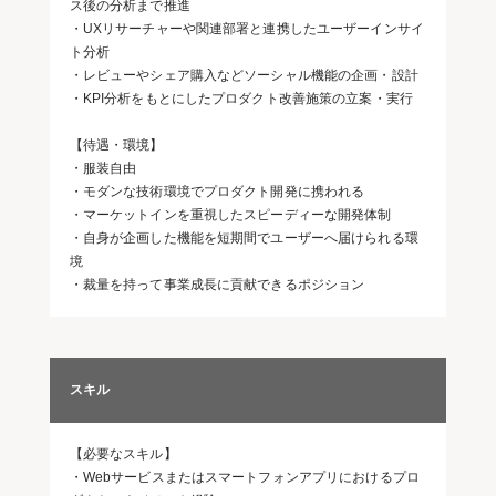
ス後の分析まで推進
・UXリサーチャーや関連部署と連携したユーザーインサイ
ト分析
・レビューやシェア購入などソーシャル機能の企画・設計
・KPI分析をもとにしたプロダクト改善施策の立案・実行
【待遇・環境】
・服装自由
・モダンな技術環境でプロダクト開発に携われる
・マーケットインを重視したスピーディーな開発体制
・自身が企画した機能を短期間でユーザーへ届けられる環
境
・裁量を持って事業成長に貢献できるポジション
スキル
【必要なスキル】
・Webサービスまたはスマートフォンアプリにおけるプロ