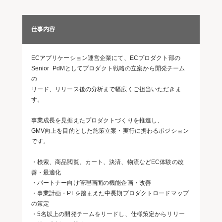
仕事内容
ECアプリケーション運営企業にて、ECプロダクト部の
Senior PdMとしてプロダクト戦略の立案から開発チーム
の
リード、リリース後の分析まで幅広くご担当いただきま
す。
事業成長を見据えたプロダクトづくりを推進し、
GMV向上を目的とした施策立案・実行に携わるポジション
です。
・検索、商品閲覧、カート、決済、物流などEC体験の改
善・最適化
・パートナー向け管理画面の機能企画・改善
・事業計画・PLを踏まえた中長期プロダクトロードマップ
の策定
・5名以上の開発チームをリードし、仕様策定からリリー