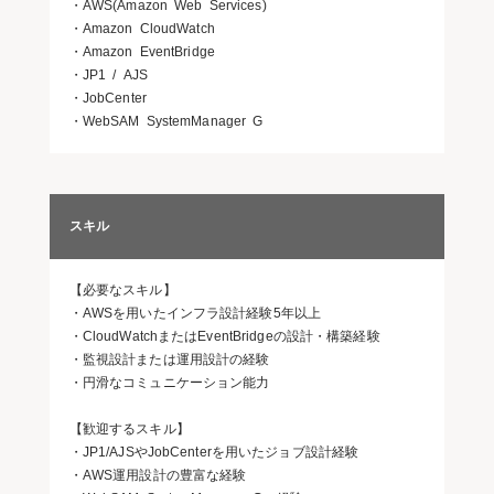
・AWS(Amazon Web Services)
・Amazon CloudWatch
・Amazon EventBridge
・JP1 / AJS
・JobCenter
・WebSAM SystemManager G
スキル
【必要なスキル】
・AWSを用いたインフラ設計経験5年以上
・CloudWatchまたはEventBridgeの設計・構築経験
・監視設計または運用設計の経験
・円滑なコミュニケーション能力
【歓迎するスキル】
・JP1/AJSやJobCenterを用いたジョブ設計経験
・AWS運用設計の豊富な経験