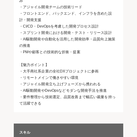
み
・アジャイル開発チームの技術リード
・フロントエンド、バックエンド、インフラを含めた設
計・開発支援
・CI/CD・DevOpsを考慮した開発プロセス設計
・スプリント開発における開発・テスト・リリース設計
・AI駆動開発や自動化を活用した開発効率・品質向上施策
の推進
・PMや顧客との技術的な折衝・提案
【魅力ポイント】
・大手商社系企業の全社DXプロジェクトに参画
・リモートメインで働きやすい環境
・アジャイル開発立ち上げフェーズから携われる
・AI駆動開発やDevOpsなどモダンな開発手法を推進
・要件整理から技術選定、品質改善まで幅広い裁量を持っ
て活躍できる
スキル