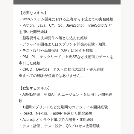
【必要なスキル】
・Webシステム開発における上流から下流までの実務経験
・Python、Java、C#、Go、JavaScript、TypeScriptなど
を用いた開発経験
・顧客要件を技術要件へ落とし込んだ経験
・アジャイル開発またはスプリント開発の経験・知識
・テスト設計や品質保証（QA）に関する知識
・PM、PL、テックリード、上級SEなど技術面でチームを
牽引した経験
・CI/CD、DevOps、テスト自動化の設計・導入経験
※すべての経験が必須ではありません。
【歓迎するスキル】
・AI駆動開発、生成AI、AIエージェントを活用した開発経
験
・1週間スプリントなど短期間でのアジャイル開発経験
・React、Next.js、FastAPIを用いた開発経験
・Azureなどクラウド環境での開発・運用経験
・テスト計画、テスト設計、QAプロセス改善経験