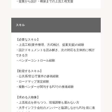
・提案から設計・構築までの上流工程支援
スキル
【必要なスキル】
・上流工程(要件整理、方式検討、提案支援)の経験
・設計ドキュメントを読み解き、次の対応を主体的に検討
できる方
・ベンダーコントロール経験
【歓迎するスキル】
・公共系/官公庁案件の参画経験
・ロードマップ策定経験
・複数ベンダーが関与するPJでの推進経験
【求める人物像】
・上流視点を持ちつつ、現場調整も厭わない方
・大手インフラ会社のメンバーと協調しながらPJを前に進